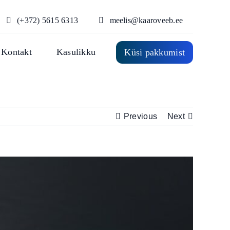
(+372) 5615 6313
meelis@kaaroveeb.ee
Kontakt
Kasulikku
Küsi pakkumist
Previous
Next