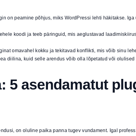
in on peamine põhjus, miks WordPressi lehti häkitakse. Iga
 lehele koodi ja teeb päringuid, mis aeglustavad laadimiskiiru
nat omavahel kokku ja tekitavad konflikti, mis võib sinu lehe o
a diilina, kuid selle arendus võib olla lõpetatud või olulised
 5 asendamatut plug
ndusi, on oluline paika panna tugev vundament. Igal professi