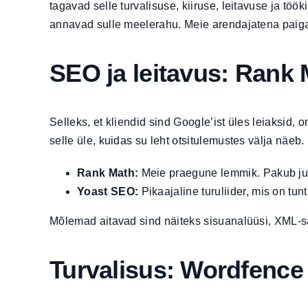
tagavad selle turvalisuse, kiiruse, leitavuse ja t
annavad sulle meelerahu. Meie arendajatena paiga
SEO ja leitavus: Rank
Selleks, et kliendid sind Google’ist üles leiaksid, 
selle üle, kuidas su leht otsitulemustes välja näeb.
Rank Math:
Meie praegune lemmik. Pakub juba
Yoast SEO:
Pikaajaline turuliider, mis on tu
Mõlemad aitavad sind näiteks sisuanalüüsi, XML-sa
Turvalisus: Wordfence 