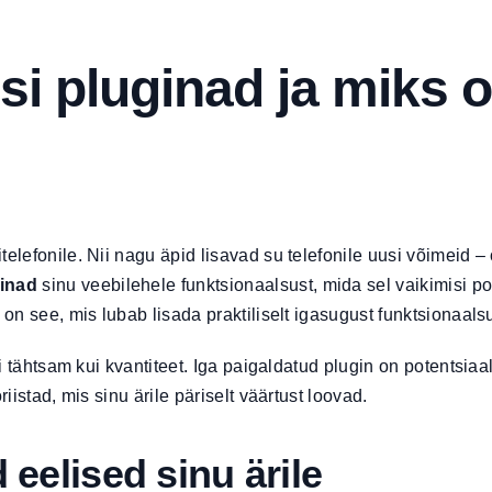
i pluginad ja miks 
telefonile. Nii nagu äpid lisavad su telefonile uusi võimeid –
inad
sinu veebilehele funktsionaalsust, mida sel vaikimisi 
on see, mis lubab lisada praktiliselt igasugust funktsionaal
ti tähtsam kui kvantiteet. Iga paigaldatud plugin on potentsiaal
riistad, mis sinu ärile päriselt väärtust loovad.
eelised sinu ärile