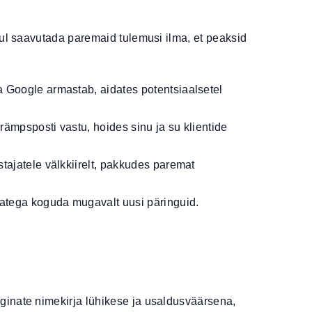
sul saavutada paremaid tulemusi ilma, et peaksid
 Google armastab, aidates potentsiaalsetel
rämpsposti vastu, hoides sinu ja su klientide
stajatele välkkiirelt, pakkudes paremat
natega koguda mugavalt uusi päringuid.
ginate nimekirja lühikese ja usaldusväärsena,