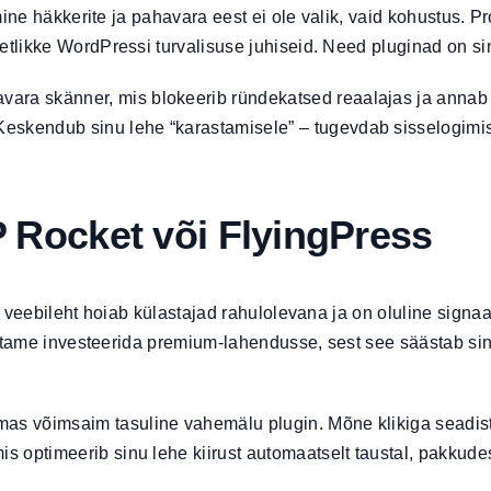
mine häkkerite ja pahavara eest ei ole valik, vaid kohustus. P
etlikke
WordPressi turvalisuse juhiseid
. Need pluginad on si
vara skänner, mis blokeerib ründekatsed reaalajas ja annab 
eskendub sinu lehe “karastamisele” – tugevdab sisselogimis
P Rocket või FlyingPress
e veebileht hoiab külastajad rahulolevana ja on oluline sign
vitame investeerida premium-lahendusse, sest see säästab sind
amas võimsaim tasuline vahemälu plugin. Mõne klikiga seadis
mis optimeerib sinu lehe kiirust automaatselt taustal, pakku