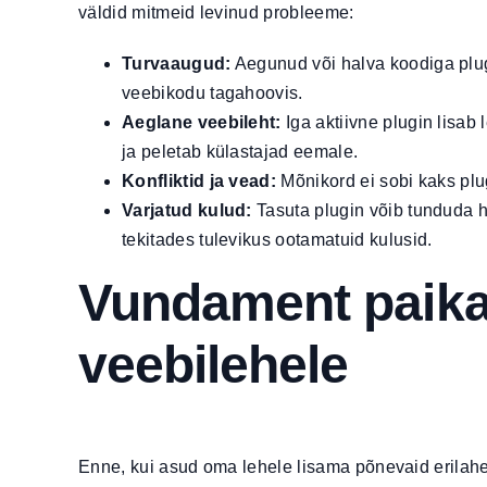
väldid mitmeid levinud probleeme:
Turvaaugud:
Aegunud või halva koodiga plug
veebikodu tagahoovis.
Aeglane veebileht:
Iga aktiivne plugin lisab
ja peletab külastajad eemale.
Konfliktid ja vead:
Mõnikord ei sobi kaks plugi
Varjatud kulud:
Tasuta plugin võib tunduda he
tekitades tulevikus ootamatuid kulusid.
Vundament paika:
veebilehele
Enne, kui asud oma lehele lisama põnevaid erilahe