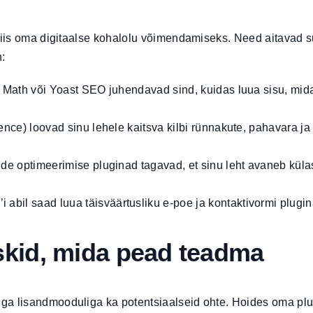
 viis oma digitaalse kohalolu võimendamiseks. Need aitavad 
:
Math või Yoast SEO juhendavad sind, kuidas luua sisu, mida
ce) loovad sinu lehele kaitsva kilbi rünnakute, pahavara ja 
ltide optimeerimise pluginad tagavad, et sinu leht avaneb küla
bil saad luua täisväärtusliku e-poe ja kontaktivormi plugi
iskid, mida pead teadma
ga lisandmooduliga ka potentsiaalseid ohte. Hoides oma plu