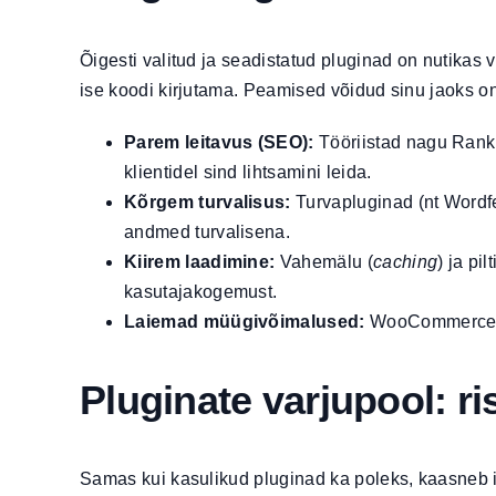
Õigesti valitud ja seadistatud pluginad on nutikas
ise koodi kirjutama. Peamised võidud sinu jaoks on
Parem leitavus (SEO):
Tööriistad nagu Rank 
klientidel sind lihtsamini leida.
Kõrgem turvalisus:
Turvapluginad (nt Wordfen
andmed turvalisena.
Kiirem laadimine:
Vahemälu (
caching
) ja pi
kasutajakogemust.
Laiemad müügivõimalused:
WooCommerce’i a
Pluginate varjupool: r
Samas kui kasulikud pluginad ka poleks, kaasneb i