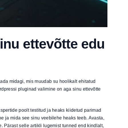
nu ettevõtte edu
ada midagi, mis muudab su hoolikalt ehitatud
ordpressi pluginad valimine on aga sinu ettevõtte
spertide poolt testitud ja heaks kiidetud parimad
ine ja mida see sinu veebilehe heaks teeb. Avasta,
Pärast selle artikli lugemist tunned end kindlalt,