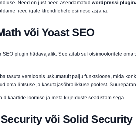
öökindluse. Need on just need asendamatud
wordpressi plugin
ldame need igale kliendilehele esimese asjana.
 Math või Yoast SEO
on SEO plugin hädavajalik. See aitab sul otsimootoritele oma s
 tasuta versioonis uskumatult palju funktsioone, mida konk
ntud oma lihtsuse ja kasutajasõbralikkuse poolest. Suurepärane
idikaartide loomise ja meta kirjelduste seadistamisega.
Security või Solid Security