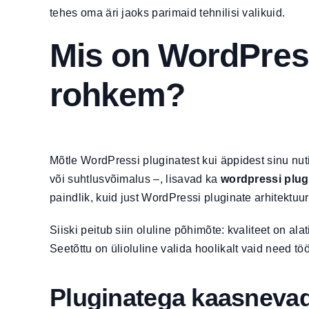
tehes oma äri jaoks parimaid tehnilisi valikuid.
Mis on WordPress
rohkem?
Mõtle WordPressi pluginatest kui äppidest sinu nuti
või suhtlusvõimalus –, lisavad ka
wordpressi plug
paindlik, kuid just
WordPressi pluginate arhitektuur
Siiski peitub siin oluline põhimõte: kvaliteet on ala
Seetõttu on ülioluline valida hoolikalt vaid need töö
Pluginatega kaasnevad 