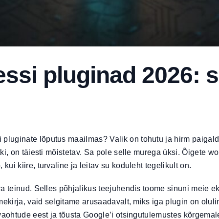
si pluginad 2026: si
luginate lõputus maailmas? Valik on tohutu ja hirm paigald
ki, on täiesti mõistetav. Sa pole selle murega üksi. Õigete w
i kiire, turvaline ja leitav su koduleht tegelikult on.
a teinud. Selles põhjalikus teejuhendis toome sinuni meie ek
mekirja, vaid selgitame arusaadavalt, miks iga plugin on olul
vaohtude eest ja tõusta Google’i otsingutulemustes kõrgemale. 