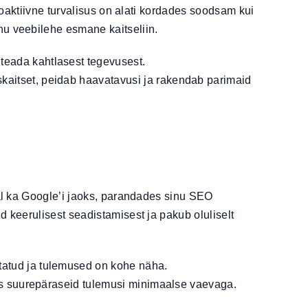
roaktiivne turvalisus on alati kordades soodsam kui
nu veebilehe esmane kaitseliin.
teada kahtlasest tegevusest.
kaitset, peidab haavatavusi ja rakendab parimaid
aal ka Google’i jaoks, parandades sinu SEO
 keerulisest seadistamisest ja pakub oluliselt
tatud ja tulemused on kohe näha.
des suurepäraseid tulemusi minimaalse vaevaga.