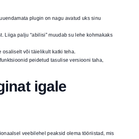
 uuendamata plugin on nagu avatud uks sinu
st. Liiga palju “abilisi” muudab su lehe kohmakaks
saliselt või täielikult katki teha.
 funktsioonid peidetud tasulise versiooni taha,
inat igale
onaalsel veebilehel peaksid olema tööriistad, mis