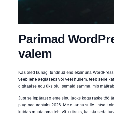
Parimad WordPres
valem
Kas oled kunagi tundnud end eksinuna WordPressi p
veebilehe aeglaseks või veel hullem, teeb selle kat
digitaalse edu üks olulisemaid samme, mis määrab, ku
Just sellepärast oleme sinu jaoks kogu raske töö är
pluginad aastaks 2026. Me ei anna sulle lihtsalt ni
kuidas muuta oma leht välkkiireks, kaitsta seda tur