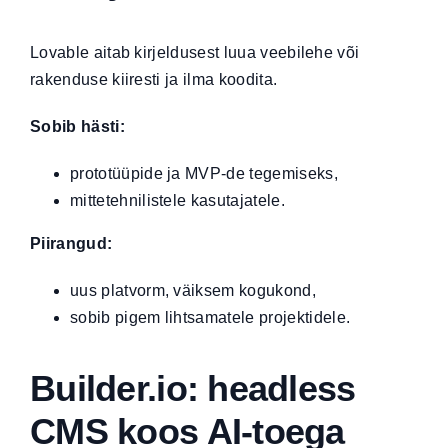
Lovable aitab kirjeldusest luua veebilehe või
rakenduse kiiresti ja ilma koodita.
Sobib hästi:
prototüüpide ja MVP-de tegemiseks,
mittetehnilistele kasutajatele.
Piirangud:
uus platvorm, väiksem kogukond,
sobib pigem lihtsamatele projektidele.
Builder.io: headless
CMS koos AI-toega