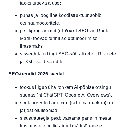
jaoks tugeva aluse:
puhas ja loogiline koodistruktuur sobib
otsingumootoritele,
pistikprogrammid (nt
Yoast SEO
või Rank
Math) teevad tehnilise optimeerimise
lihtsamaks,
sisseehitatud tugi SEO-sõbralikele URL-idele
ja XML-saidikaardile.
SEO-trendid 2026. aastal:
fookus liigub üha rohkem AI-põhise otsingu
suunas (nt ChatGPT, Google AI Overviews),
struktureeritud andmed (schema markup) on
järjest olulisemad,
sisustrateegia peab vastama päris inimeste
küsimustele, mitte ainult märksõnadele,