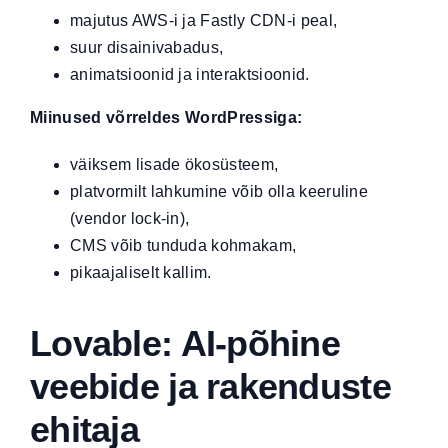
majutus AWS-i ja Fastly CDN-i peal,
suur disainivabadus,
animatsioonid ja interaktsioonid.
Miinused võrreldes WordPressiga:
väiksem lisade ökosüsteem,
platvormilt lahkumine võib olla keeruline
(vendor lock-in),
CMS võib tunduda kohmakam,
pikaajaliselt kallim.
Lovable: AI-põhine
veebide ja rakenduste
ehitaja