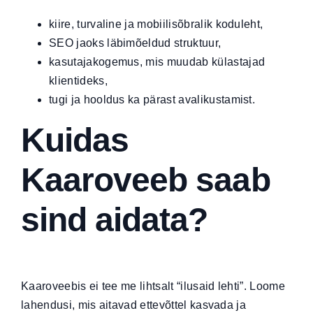
kiire, turvaline ja mobiilisõbralik koduleht,
SEO jaoks läbimõeldud struktuur,
kasutajakogemus, mis muudab külastajad
klientideks,
tugi ja hooldus ka pärast avalikustamist.
Kuidas
Kaaroveeb saab
sind aidata?
Kaaroveebis
ei tee me lihtsalt “ilusaid lehti”. Loome
lahendusi, mis aitavad ettevõttel kasvada ja