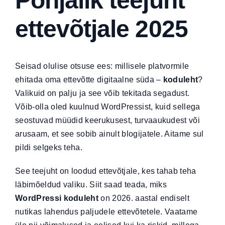
Põhjalik teejuht
Kasulikku
ettevõtjale 2025
Seisad olulise otsuse ees: millisele platvormile
ehitada oma ettevõtte digitaalne süda –
koduleht
?
Valikuid on palju ja see võib tekitada segadust.
Võib-olla oled kuulnud WordPressist, kuid sellega
seostuvad müüdid keerukusest, turvaaukudest või
arusaam, et see sobib ainult blogijatele. Aitame sul
pildi selgeks teha.
See teejuht on loodud ettevõtjale, kes tahab teha
läbimõeldud valiku. Siit saad teada, miks
WordPressi koduleht
on 2026. aastal endiselt
nutikas lahendus paljudele ettevõtetele. Vaatame