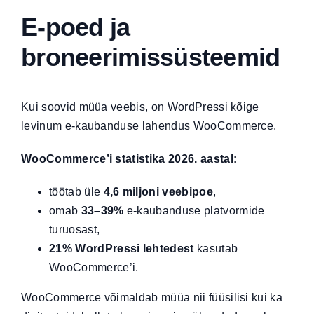
E-poed ja
broneerimissüsteemid
Kui soovid müüa veebis, on WordPressi kõige
levinum e-kaubanduse lahendus WooCommerce.
WooCommerce’i statistika 2026. aastal:
töötab üle
4,6 miljoni veebipoe
,
omab
33–39%
e-kaubanduse platvormide
turuosast,
21% WordPressi lehtedest
kasutab
WooCommerce’i.
WooCommerce võimaldab müüa nii füüsilisi kui ka