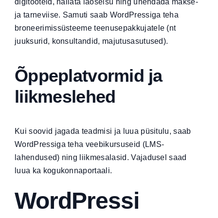
digitooteid, hallata laoseisu ning ühendada makse-
ja tarneviise. Samuti saab WordPressiga teha
broneerimissüsteeme teenusepakkujatele (nt
juuksurid, konsultandid, majutusasutused).
Õppeplatvormid ja
liikmeslehed
Kui soovid jagada teadmisi ja luua püsitulu, saab
WordPressiga teha veebikursuseid (LMS-
lahendused) ning liikmesalasid. Vajadusel saad
luua ka kogukonnaportaali.
WordPressi