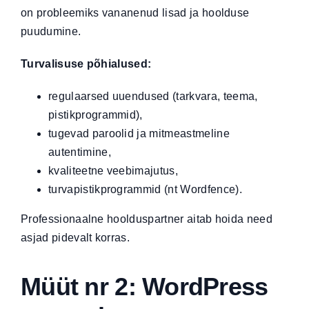
on probleemiks vananenud lisad ja hoolduse
puudumine.
Turvalisuse põhialused:
regulaarsed uuendused (tarkvara, teema,
pistikprogrammid),
tugevad paroolid ja mitmeastmeline
autentimine,
kvaliteetne veebimajutus,
turvapistikprogrammid (nt Wordfence).
Professionaalne
hoolduspartner
aitab hoida need
asjad pidevalt korras.
Müüt nr 2: WordPress