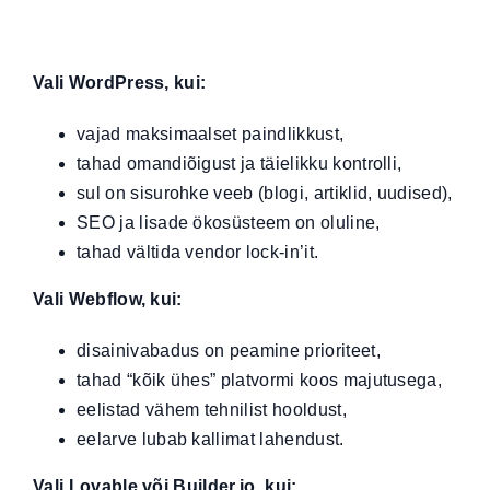
Vali WordPress, kui:
vajad maksimaalset paindlikkust,
tahad omandiõigust ja täielikku kontrolli,
sul on sisurohke veeb (blogi, artiklid, uudised),
SEO ja lisade ökosüsteem on oluline,
tahad vältida vendor lock-in’it.
Vali Webflow, kui:
disainivabadus on peamine prioriteet,
tahad “kõik ühes” platvormi koos majutusega,
eelistad vähem tehnilist hooldust,
eelarve lubab kallimat lahendust.
Vali Lovable või Builder.io, kui: