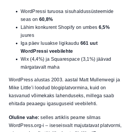
WordPressi turuosa sisuhaldussüsteemide
seas on
60,8%
Lähim konkurent
Shopify
on umbes
6,5%
juures
Iga päev luuakse ligikaudu
661 uut
WordPressi veebilehte
Wix
(4,4%) ja
Squarespace
(3,1%) jäävad
märgatavalt maha
WordPress alustas 2003. aastal Matt Mullenwegi ja
Mike Little’i loodud blogiplatvormina, kuid on
kasvanud võimekaks lahenduseks, millega saab
ehitada peaaegu igasuguseid veebilehti.
Oluline vahe:
selles artiklis peame silmas
WordPress.org-i – iseseisvalt majutatavat platvormi,