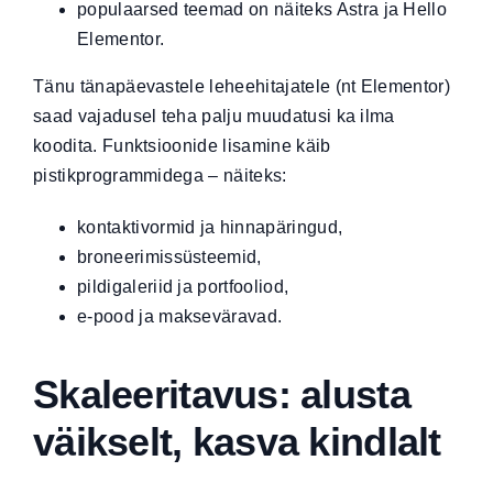
populaarsed teemad on näiteks Astra ja Hello
Elementor.
Tänu tänapäevastele leheehitajatele (nt Elementor)
saad vajadusel teha palju muudatusi ka ilma
koodita. Funktsioonide lisamine käib
pistikprogrammidega – näiteks:
kontaktivormid ja hinnapäringud,
broneerimissüsteemid,
pildigaleriid ja portfooliod,
e-pood ja makseväravad.
Skaleeritavus: alusta
väikselt, kasva kindlalt