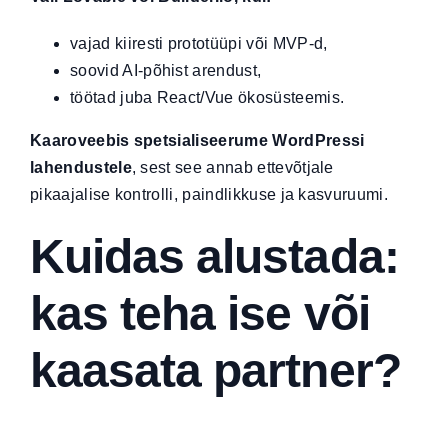
vajad kiiresti prototüüpi või MVP-d,
soovid AI-põhist arendust,
töötad juba React/Vue ökosüsteemis.
Kaaroveebis spetsialiseerume WordPressi
lahendustele
, sest see annab ettevõtjale
pikaajalise kontrolli, paindlikkuse ja kasvuruumi.
Kuidas alustada:
kas teha ise või
kaasata partner?