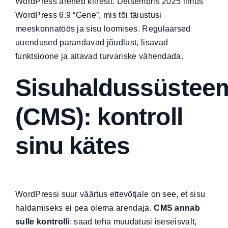
WordPress areneb kiiresti. Detsembris 2025 ilmus
WordPress 6.9 “Gene”, mis tõi täiustusi
meeskonnatöös ja sisu loomises. Regulaarsed
uuendused parandavad jõudlust, lisavad
funktsioone ja aitavad turvariske vähendada.
Sisuhaldussüstee
(CMS): kontroll
sinu kätes
WordPressi suur väärtus ettevõtjale on see, et sisu
haldamiseks ei pea olema arendaja.
CMS annab
sulle kontrolli
: saad teha muudatusi iseseisvalt,