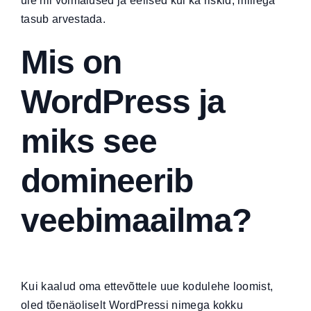
üle nii võimalused ja eelised kui ka riskid, millega
tasub arvestada.
Mis on
WordPress ja
miks see
domineerib
veebimaailma?
Kui kaalud
oma ettevõttele uue kodulehe loomist
,
oled tõenäoliselt WordPressi nimega kokku