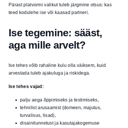
Pärast platvormi valikut tuleb järgmine otsus: kas
teed kodulehe ise või kaasad partneri.
Ise tegemine: sääst,
aga mille arvelt?
Ise tehes võib rahaline kulu olla väiksem, kuid
arvestada tuleb ajakuluga ja riskidega.
Ise tehes vajad:
palju aega õppimiseks ja testimiseks,
tehnilist arusaamist (domeen, majutus,
turvalisus, lisad),
disainitunnetust ja kasutajakogemuse